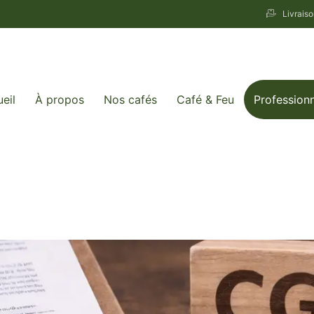
Livrais
eil
À propos
Nos cafés
Café & Feu
Profession