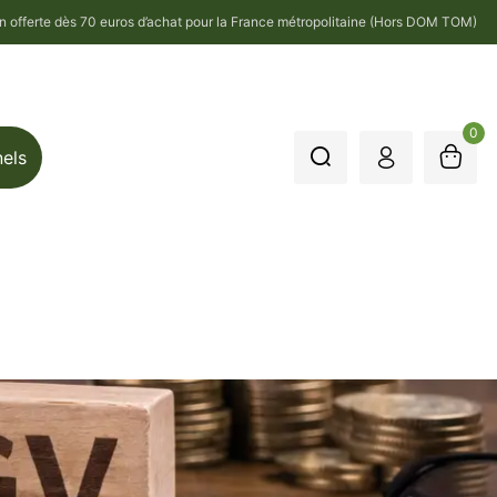
on offerte dès 70 euros d’achat pour la France métropolitaine (Hors DOM TOM)
0
nels