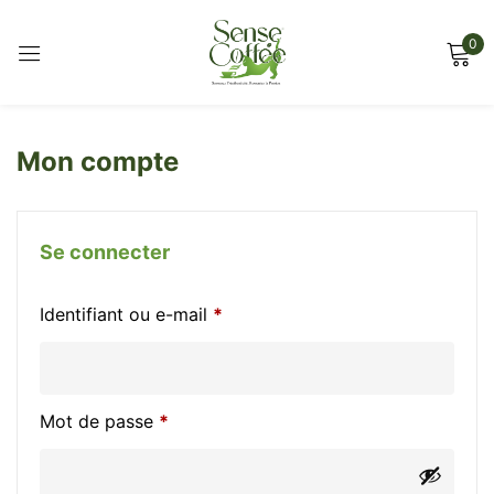
0
Sign in
Mon compte
Se connecter
Remember me
Lost password?
Identifiant ou e-mail
*
Log in
Create an account
Mot de passe
*