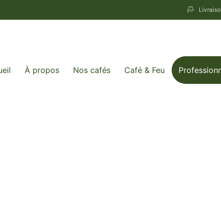
Livrais
eil
À propos
Nos cafés
Café & Feu
Profession