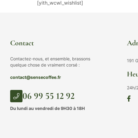
[yith_wcwl_wishlist]
Contact
Adr
Contactez-nous, et ensemble, brassons
191 G
quelque chose de vraiment corsé :
Heu
contact@sensecoffee.fr
24h/
06 99 55 12 92
Du lundi au vendredi de 9H30 à 18H