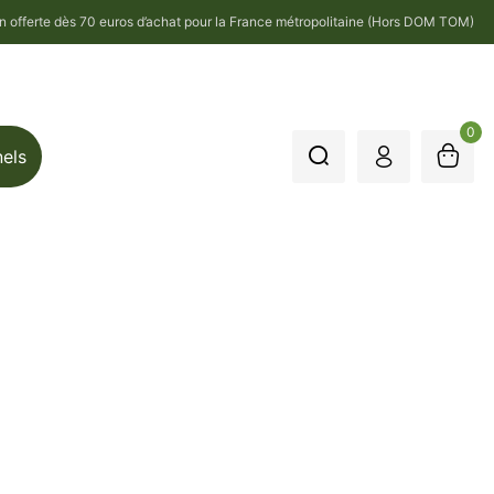
on offerte dès 70 euros d’achat pour la France métropolitaine (Hors DOM TOM)
0
nels